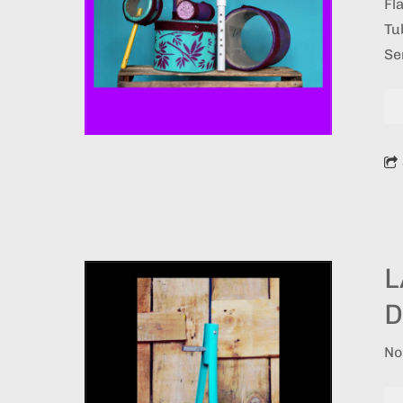
Fl
Tu
Se
L
D
No